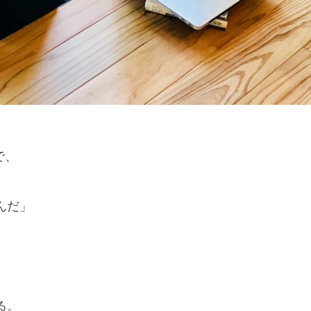
で、
んだ」
る。