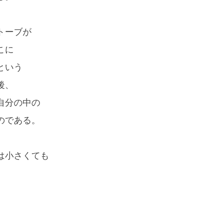
トーブが
こに
という
後、
自分の中の
のである。
は小さくても